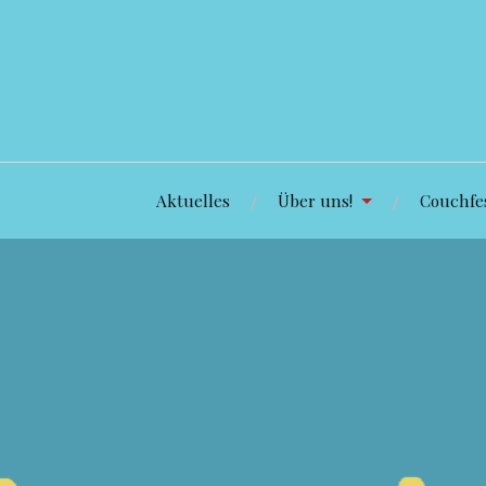
Zum
Inhalt
springen
Aktuelles
Über uns!
Couchfes