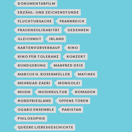
DOKUMENTARFILM
ERZÄHL- UND ZEICHENSTUNDE
FLUCHTURSACHE
FRANKREICH
FRAUENSOLIDARITÄT
GEDENKEN
GLEICHMUT
IRLAND
KARTENVORVERKAUF
KINO
KINO FÜR TOLERANZ
KONZERT
KUNDGEBUNG
MANFRED DEIX
MARCUS H. ROSENMÜLLER
MATINEE
MEHRDAD ZAERI
MONGOLEI
MUSIK
MUSIKKULTUR
NOMADEN
NORDFRIESLAND
OFFENE TÜREN
OGARO ENSEMBLE
PAKISTAN
PHILOSOPHIE
QUEERE LIEBESGESCHICHTE