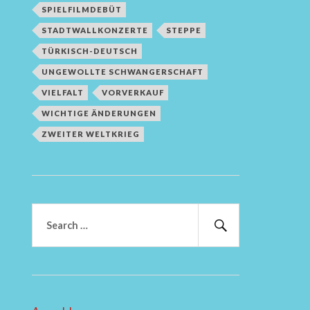
SPIELFILMDEBÜT
STADTWALLKONZERTE
STEPPE
TÜRKISCH-DEUTSCH
UNGEWOLLTE SCHWANGERSCHAFT
VIELFALT
VORVERKAUF
WICHTIGE ÄNDERUNGEN
ZWEITER WELTKRIEG
Suchen
nach:
Suchen