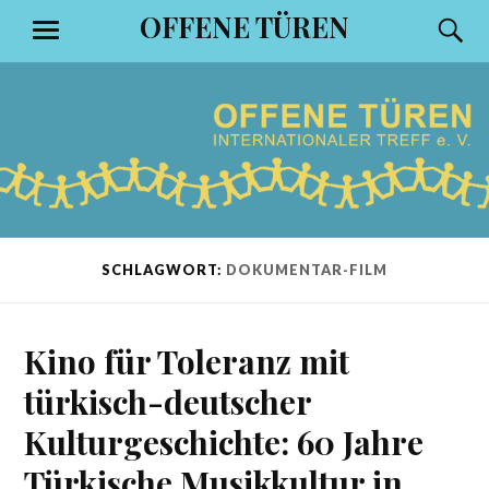
Zum
OFFENE TÜREN
S
MENÜ
Inhalt
springen
SCHLAGWORT:
DOKUMENTAR-FILM
Kino für Toleranz mit
türkisch-deutscher
Kulturgeschichte: 60 Jahre
Türkische Musikkultur in