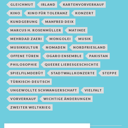
GLEICHMUT
IRLAND
KARTENVORVERKAUF
KINO
KINO FÜR TOLERANZ
KONZERT
KUNDGEBUNG
MANFRED DEIX
MARCUS H. ROSENMÜLLER
MATINEE
MEHRDAD ZAERI
MONGOLEI
MUSIK
MUSIKKULTUR
NOMADEN
NORDFRIESLAND
OFFENE TÜREN
OGARO ENSEMBLE
PAKISTAN
PHILOSOPHIE
QUEERE LIEBESGESCHICHTE
SPIELFILMDEBÜT
STADTWALLKONZERTE
STEPPE
TÜRKISCH-DEUTSCH
UNGEWOLLTE SCHWANGERSCHAFT
VIELFALT
VORVERKAUF
WICHTIGE ÄNDERUNGEN
ZWEITER WELTKRIEG