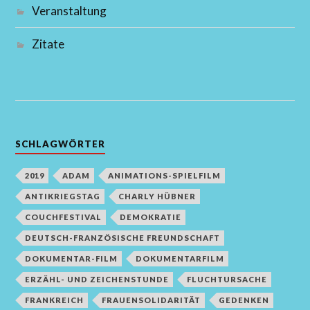
Veranstaltung
Zitate
SCHLAGWÖRTER
2019
ADAM
ANIMATIONS-SPIELFILM
ANTIKRIEGSTAG
CHARLY HÜBNER
COUCHFESTIVAL
DEMOKRATIE
DEUTSCH-FRANZÖSISCHE FREUNDSCHAFT
DOKUMENTAR-FILM
DOKUMENTARFILM
ERZÄHL- UND ZEICHENSTUNDE
FLUCHTURSACHE
FRANKREICH
FRAUENSOLIDARITÄT
GEDENKEN