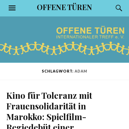
Zum
OFFENE TÜREN
S
MENÜ
Inhalt
springen
SCHLAGWORT:
ADAM
Kino für Toleranz mit
Frauensolidarität in
Marokko: Spielfilm-
Regiedebüt einer