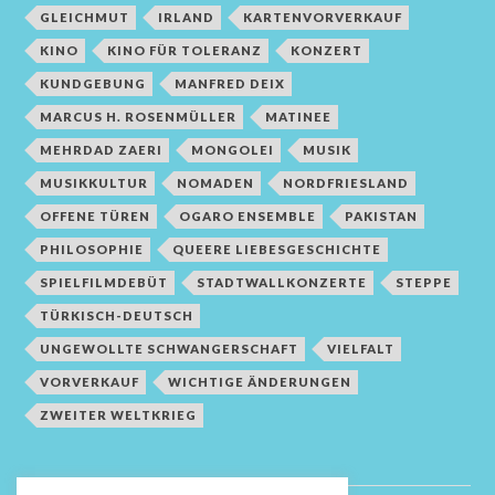
GLEICHMUT
IRLAND
KARTENVORVERKAUF
KINO
KINO FÜR TOLERANZ
KONZERT
KUNDGEBUNG
MANFRED DEIX
MARCUS H. ROSENMÜLLER
MATINEE
MEHRDAD ZAERI
MONGOLEI
MUSIK
MUSIKKULTUR
NOMADEN
NORDFRIESLAND
OFFENE TÜREN
OGARO ENSEMBLE
PAKISTAN
PHILOSOPHIE
QUEERE LIEBESGESCHICHTE
SPIELFILMDEBÜT
STADTWALLKONZERTE
STEPPE
TÜRKISCH-DEUTSCH
UNGEWOLLTE SCHWANGERSCHAFT
VIELFALT
VORVERKAUF
WICHTIGE ÄNDERUNGEN
ZWEITER WELTKRIEG