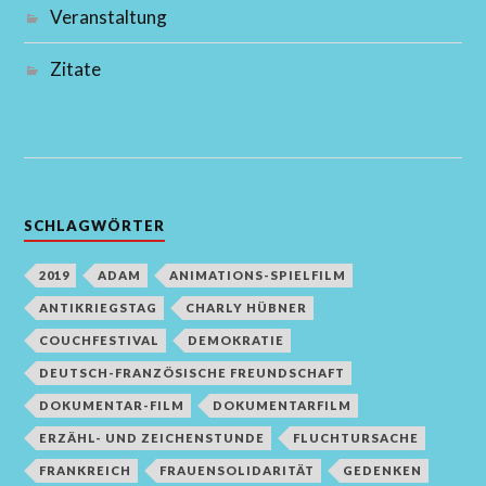
Veranstaltung
Zitate
SCHLAGWÖRTER
2019
ADAM
ANIMATIONS-SPIELFILM
ANTIKRIEGSTAG
CHARLY HÜBNER
COUCHFESTIVAL
DEMOKRATIE
DEUTSCH-FRANZÖSISCHE FREUNDSCHAFT
DOKUMENTAR-FILM
DOKUMENTARFILM
ERZÄHL- UND ZEICHENSTUNDE
FLUCHTURSACHE
FRANKREICH
FRAUENSOLIDARITÄT
GEDENKEN