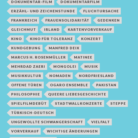
DOKUMENTAR-FILM
DOKUMENTARFILM
ERZÄHL- UND ZEICHENSTUNDE
FLUCHTURSACHE
FRANKREICH
FRAUENSOLIDARITÄT
GEDENKEN
GLEICHMUT
IRLAND
KARTENVORVERKAUF
KINO
KINO FÜR TOLERANZ
KONZERT
KUNDGEBUNG
MANFRED DEIX
MARCUS H. ROSENMÜLLER
MATINEE
MEHRDAD ZAERI
MONGOLEI
MUSIK
MUSIKKULTUR
NOMADEN
NORDFRIESLAND
OFFENE TÜREN
OGARO ENSEMBLE
PAKISTAN
PHILOSOPHIE
QUEERE LIEBESGESCHICHTE
SPIELFILMDEBÜT
STADTWALLKONZERTE
STEPPE
TÜRKISCH-DEUTSCH
UNGEWOLLTE SCHWANGERSCHAFT
VIELFALT
VORVERKAUF
WICHTIGE ÄNDERUNGEN