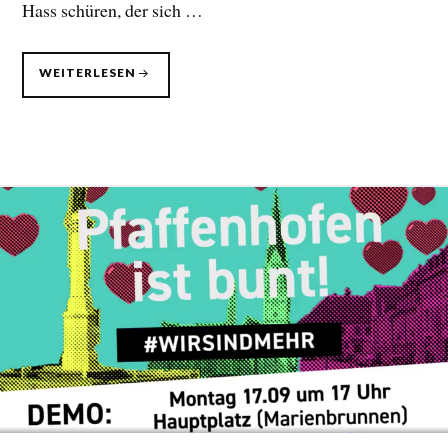
Hass schüren, der sich …
MAHNWACHE
WEITERLESEN
GEGEN
RASSISMUS