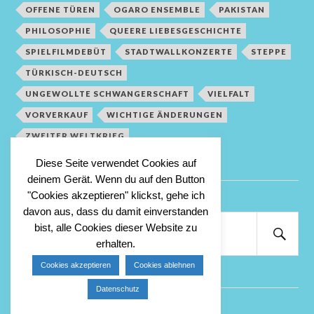
OFFENE TÜREN
OGARO ENSEMBLE
PAKISTAN
PHILOSOPHIE
QUEERE LIEBESGESCHICHTE
SPIELFILMDEBÜT
STADTWALLKONZERTE
STEPPE
TÜRKISCH-DEUTSCH
UNGEWOLLTE SCHWANGERSCHAFT
VIELFALT
VORVERKAUF
WICHTIGE ÄNDERUNGEN
ZWEITER WELTKRIEG
Diese Seite verwendet Cookies auf
deinem Gerät. Wenn du auf den Button
"Cookies akzeptieren" klickst, gehe ich
davon aus, dass du damit einverstanden
Suchen
bist, alle Cookies dieser Website zu
nach:
erhalten.
Suc
Cookies akzeptieren
Cookies ablehnen
Datenschutz