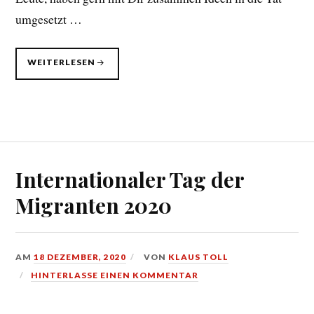
umgesetzt …
FÜR
WEITERLESEN
KLAUS
NEUMANN
Internationaler Tag der
Migranten 2020
AM
18 DEZEMBER, 2020
VON
KLAUS TOLL
HINTERLASSE EINEN KOMMENTAR