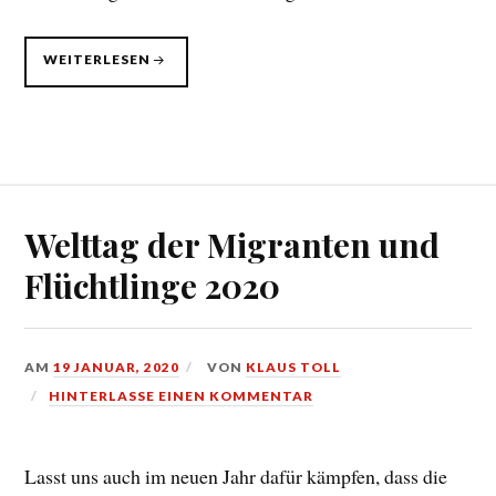
75
WEITERLESEN
JAHRE
BEFREIUNG
VOM
NAZI-
TERRORREGIME
Welttag der Migranten und
Flüchtlinge 2020
AM
19 JANUAR, 2020
VON
KLAUS TOLL
HINTERLASSE EINEN KOMMENTAR
Lasst uns auch im neuen Jahr dafür kämpfen, dass die