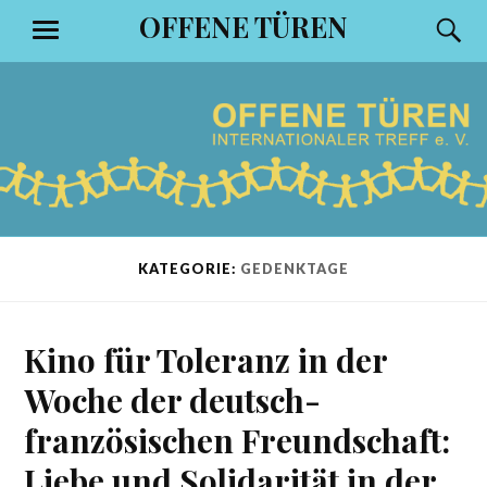
Zum
OFFENE TÜREN
S
MENÜ
Inhalt
springen
KATEGORIE:
GEDENKTAGE
Kino für Toleranz in der
Woche der deutsch-
französischen Freundschaft:
Liebe und Solidarität in der