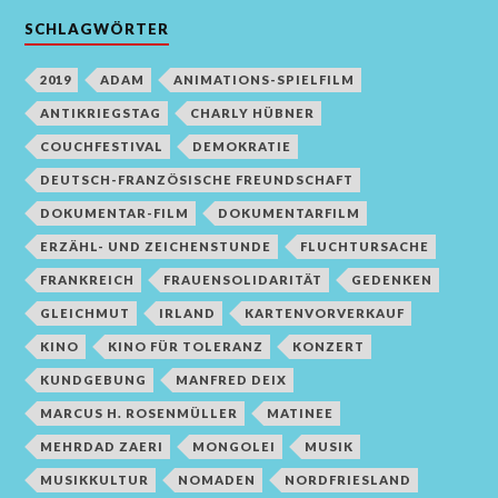
SCHLAGWÖRTER
2019
ADAM
ANIMATIONS-SPIELFILM
ANTIKRIEGSTAG
CHARLY HÜBNER
COUCHFESTIVAL
DEMOKRATIE
DEUTSCH-FRANZÖSISCHE FREUNDSCHAFT
DOKUMENTAR-FILM
DOKUMENTARFILM
ERZÄHL- UND ZEICHENSTUNDE
FLUCHTURSACHE
FRANKREICH
FRAUENSOLIDARITÄT
GEDENKEN
GLEICHMUT
IRLAND
KARTENVORVERKAUF
KINO
KINO FÜR TOLERANZ
KONZERT
KUNDGEBUNG
MANFRED DEIX
MARCUS H. ROSENMÜLLER
MATINEE
MEHRDAD ZAERI
MONGOLEI
MUSIK
MUSIKKULTUR
NOMADEN
NORDFRIESLAND