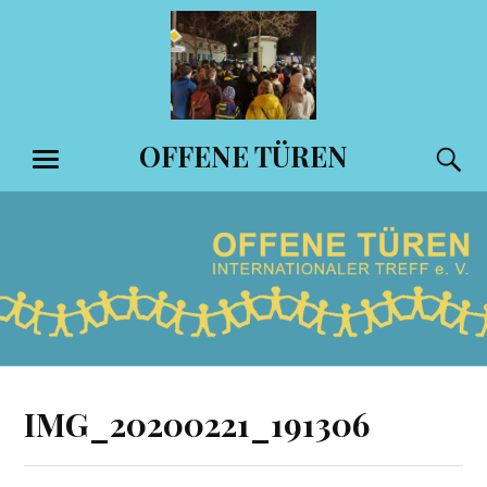
Zum
Inhalt
springen
OFFENE TÜREN
S
MENÜ
IMG_20200221_191306