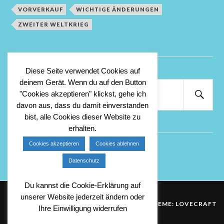
VORVERKAUF
WICHTIGE ÄNDERUNGEN
ZWEITER WELTKRIEG
Diese Seite verwendet Cookies auf
deinem Gerät. Wenn du auf den Button
Suchen
"Cookies akzeptieren" klickst, gehe ich
nach:
Suc
davon aus, dass du damit einverstanden
bist, alle Cookies dieser Website zu
erhalten.
Cookies akzeptieren
Cookies ablehnen
Anmelden
Datenschutz
Du kannst die Cookie-Erklärung auf
unserer Website jederzeit ändern oder
&
PROUDLY POWERED BY WORDPRESS
THEME: LOVECRAFT
Ihre Einwilligung widerrufen
VON
ANDERS NOREN
.