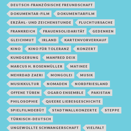
DEUTSCH-FRANZÖSISCHE FREUNDSCHAFT
DOKUMENTAR-FILM
DOKUMENTARFILM
ERZÄHL- UND ZEICHENSTUNDE
FLUCHTURSACHE
FRANKREICH
FRAUENSOLIDARITÄT
GEDENKEN
GLEICHMUT
IRLAND
KARTENVORVERKAUF
KINO
KINO FÜR TOLERANZ
KONZERT
KUNDGEBUNG
MANFRED DEIX
MARCUS H. ROSENMÜLLER
MATINEE
MEHRDAD ZAERI
MONGOLEI
MUSIK
MUSIKKULTUR
NOMADEN
NORDFRIESLAND
OFFENE TÜREN
OGARO ENSEMBLE
PAKISTAN
PHILOSOPHIE
QUEERE LIEBESGESCHICHTE
SPIELFILMDEBÜT
STADTWALLKONZERTE
STEPPE
TÜRKISCH-DEUTSCH
UNGEWOLLTE SCHWANGERSCHAFT
VIELFALT