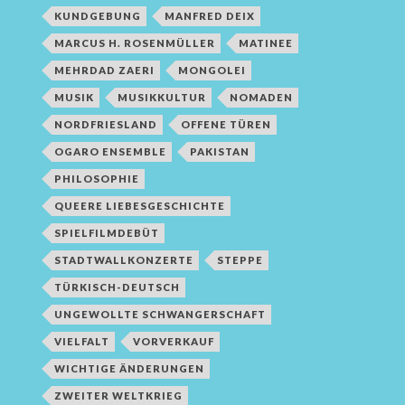
KUNDGEBUNG
MANFRED DEIX
MARCUS H. ROSENMÜLLER
MATINEE
MEHRDAD ZAERI
MONGOLEI
MUSIK
MUSIKKULTUR
NOMADEN
NORDFRIESLAND
OFFENE TÜREN
OGARO ENSEMBLE
PAKISTAN
PHILOSOPHIE
QUEERE LIEBESGESCHICHTE
SPIELFILMDEBÜT
STADTWALLKONZERTE
STEPPE
TÜRKISCH-DEUTSCH
UNGEWOLLTE SCHWANGERSCHAFT
VIELFALT
VORVERKAUF
WICHTIGE ÄNDERUNGEN
ZWEITER WELTKRIEG