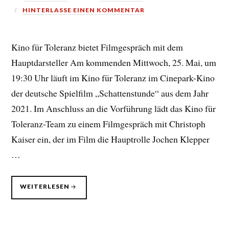
HINTERLASSE EINEN KOMMENTAR
Kino für Toleranz bietet Filmgespräch mit dem
Hauptdarsteller Am kommenden Mittwoch, 25. Mai, um
19:30 Uhr läuft im Kino für Toleranz im Cinepark-Kino
der deutsche Spielfilm „Schattenstunde“ aus dem Jahr
2021. Im Anschluss an die Vorführung lädt das Kino für
Toleranz-Team zu einem Filmgespräch mit Christoph
Kaiser ein, der im Film die Hauptrolle Jochen Klepper
…
EIN
WEITERLESEN
FILM
WIE
EIN
ZEITZEUGE
AUS
NAZI-
DEUTSCHLAND