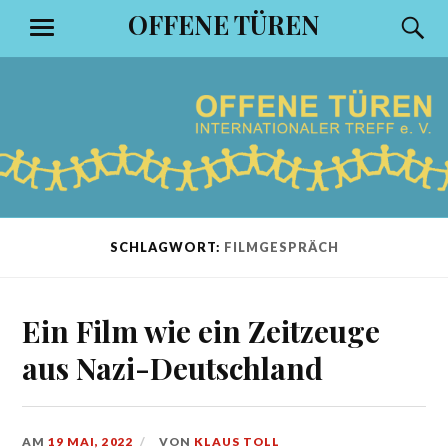
Zum
OFFENE TÜREN
S
MENÜ
Inhalt
springen
SCHLAGWORT:
FILMGESPRÄCH
Ein Film wie ein Zeitzeuge
aus Nazi-Deutschland
AM
19 MAI, 2022
VON
KLAUS TOLL