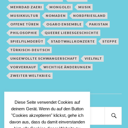
MEHRDAD ZAERI
MONGOLEI
MUSIK
MUSIKKULTUR
NOMADEN
NORDFRIESLAND
OFFENE TÜREN
OGARO ENSEMBLE
PAKISTAN
PHILOSOPHIE
QUEERE LIEBESGESCHICHTE
SPIELFILMDEBÜT
STADTWALLKONZERTE
STEPPE
TÜRKISCH-DEUTSCH
UNGEWOLLTE SCHWANGERSCHAFT
VIELFALT
VORVERKAUF
WICHTIGE ÄNDERUNGEN
ZWEITER WELTKRIEG
Diese Seite verwendet Cookies auf
deinem Gerät. Wenn du auf den Button
Suchen
"Cookies akzeptieren" klickst, gehe ich
nach:
Suc
davon aus, dass du damit einverstanden