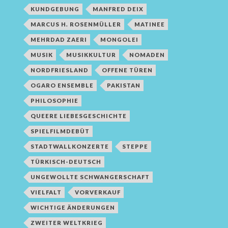
KUNDGEBUNG
MANFRED DEIX
MARCUS H. ROSENMÜLLER
MATINEE
MEHRDAD ZAERI
MONGOLEI
MUSIK
MUSIKKULTUR
NOMADEN
NORDFRIESLAND
OFFENE TÜREN
OGARO ENSEMBLE
PAKISTAN
PHILOSOPHIE
QUEERE LIEBESGESCHICHTE
SPIELFILMDEBÜT
STADTWALLKONZERTE
STEPPE
TÜRKISCH-DEUTSCH
UNGEWOLLTE SCHWANGERSCHAFT
VIELFALT
VORVERKAUF
WICHTIGE ÄNDERUNGEN
ZWEITER WELTKRIEG