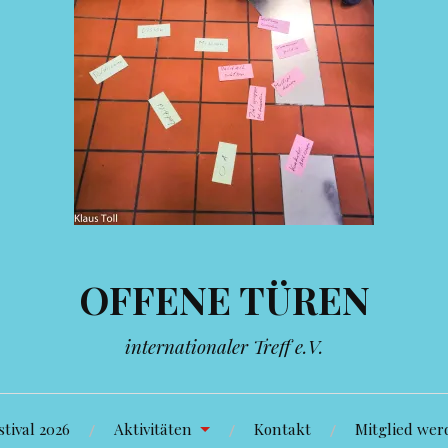
OFFENE TÜREN
internationaler Treff e.V.
tival 2026
Aktivitäten
Kontakt
Mitglied wer