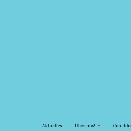
Zum
Inhalt
springen
Aktuelles
Über uns!
Couchfes