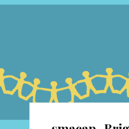
smacap_Brig