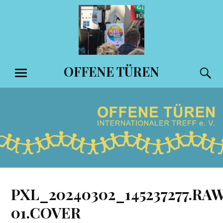
Zum
Inhalt
springen
OFFENE TÜREN
S
MENÜ
PXL_20240302_145237277.RA
01.COVER