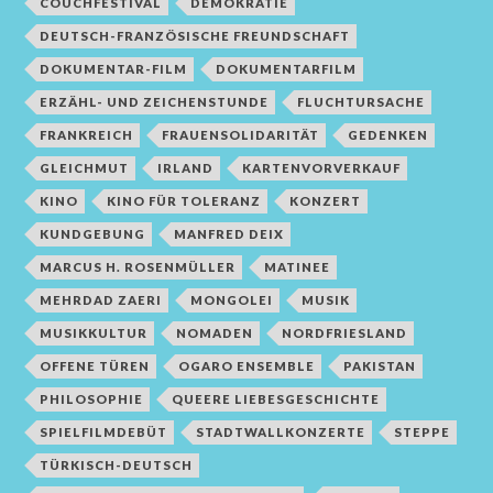
COUCHFESTIVAL
DEMOKRATIE
DEUTSCH-FRANZÖSISCHE FREUNDSCHAFT
DOKUMENTAR-FILM
DOKUMENTARFILM
ERZÄHL- UND ZEICHENSTUNDE
FLUCHTURSACHE
FRANKREICH
FRAUENSOLIDARITÄT
GEDENKEN
GLEICHMUT
IRLAND
KARTENVORVERKAUF
KINO
KINO FÜR TOLERANZ
KONZERT
KUNDGEBUNG
MANFRED DEIX
MARCUS H. ROSENMÜLLER
MATINEE
MEHRDAD ZAERI
MONGOLEI
MUSIK
MUSIKKULTUR
NOMADEN
NORDFRIESLAND
OFFENE TÜREN
OGARO ENSEMBLE
PAKISTAN
PHILOSOPHIE
QUEERE LIEBESGESCHICHTE
SPIELFILMDEBÜT
STADTWALLKONZERTE
STEPPE
TÜRKISCH-DEUTSCH