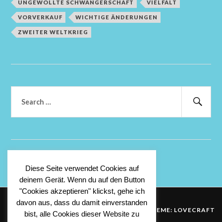
UNGEWOLLTE SCHWANGERSCHAFT
VIELFALT
VORVERKAUF
WICHTIGE ÄNDERUNGEN
ZWEITER WELTKRIEG
Suchen
nach:
Suc
Anmelden
Diese Seite verwendet Cookies auf
deinem Gerät. Wenn du auf den Button
"Cookies akzeptieren" klickst, gehe ich
davon aus, dass du damit einverstanden
&
PROUDLY POWERED BY WORDPRESS
THEME: LOVECRAFT
bist, alle Cookies dieser Website zu
VON
ANDERS NOREN
.