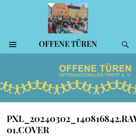
Zum
Inhalt
springen
OFFENE TÜREN
S
MENÜ
PXL_20240302_140816842.R
01.COVER