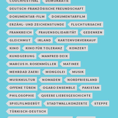
COUCHFESTIVAL
DEMOKRATIE
DEUTSCH-FRANZÖSISCHE FREUNDSCHAFT
DOKUMENTAR-FILM
DOKUMENTARFILM
ERZÄHL- UND ZEICHENSTUNDE
FLUCHTURSACHE
FRANKREICH
FRAUENSOLIDARITÄT
GEDENKEN
GLEICHMUT
IRLAND
KARTENVORVERKAUF
KINO
KINO FÜR TOLERANZ
KONZERT
KUNDGEBUNG
MANFRED DEIX
MARCUS H. ROSENMÜLLER
MATINEE
MEHRDAD ZAERI
MONGOLEI
MUSIK
MUSIKKULTUR
NOMADEN
NORDFRIESLAND
OFFENE TÜREN
OGARO ENSEMBLE
PAKISTAN
PHILOSOPHIE
QUEERE LIEBESGESCHICHTE
SPIELFILMDEBÜT
STADTWALLKONZERTE
STEPPE
TÜRKISCH-DEUTSCH