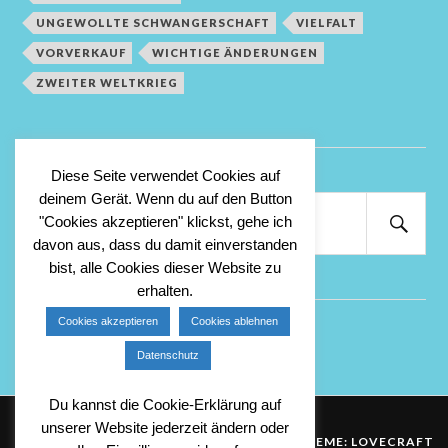
UNGEWOLLTE SCHWANGERSCHAFT
VIELFALT
VORVERKAUF
WICHTIGE ÄNDERUNGEN
ZWEITER WELTKRIEG
Diese Seite verwendet Cookies auf
deinem Gerät. Wenn du auf den Button
Suchen
"Cookies akzeptieren" klickst, gehe ich
nach:
Suc
davon aus, dass du damit einverstanden
bist, alle Cookies dieser Website zu
erhalten.
Cookies akzeptieren
Cookies ablehnen
Anmelden
Datenschutz
Du kannst die Cookie-Erklärung auf
unserer Website jederzeit ändern oder
&
PROUDLY POWERED BY WORDPRESS
THEME: LOVECRAFT