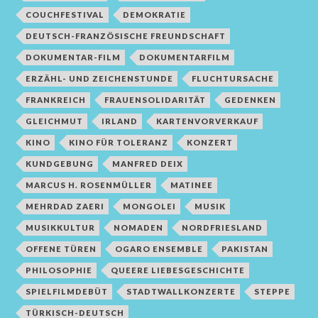
COUCHFESTIVAL
DEMOKRATIE
DEUTSCH-FRANZÖSISCHE FREUNDSCHAFT
DOKUMENTAR-FILM
DOKUMENTARFILM
ERZÄHL- UND ZEICHENSTUNDE
FLUCHTURSACHE
FRANKREICH
FRAUENSOLIDARITÄT
GEDENKEN
GLEICHMUT
IRLAND
KARTENVORVERKAUF
KINO
KINO FÜR TOLERANZ
KONZERT
KUNDGEBUNG
MANFRED DEIX
MARCUS H. ROSENMÜLLER
MATINEE
MEHRDAD ZAERI
MONGOLEI
MUSIK
MUSIKKULTUR
NOMADEN
NORDFRIESLAND
OFFENE TÜREN
OGARO ENSEMBLE
PAKISTAN
PHILOSOPHIE
QUEERE LIEBESGESCHICHTE
SPIELFILMDEBÜT
STADTWALLKONZERTE
STEPPE
TÜRKISCH-DEUTSCH