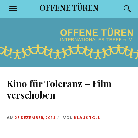
Zum
OFFENE TÜREN
S
MENÜ
Inhalt
springen
Kino für Toleranz – Film
verschoben
AM
27 DEZEMBER, 2021
VON
KLAUS TOLL