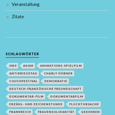
Veranstaltung
Zitate
SCHLAGWÖRTER
2019
ADAM
ANIMATIONS-SPIELFILM
ANTIKRIEGSTAG
CHARLY HÜBNER
COUCHFESTIVAL
DEMOKRATIE
DEUTSCH-FRANZÖSISCHE FREUNDSCHAFT
DOKUMENTAR-FILM
DOKUMENTARFILM
ERZÄHL- UND ZEICHENSTUNDE
FLUCHTURSACHE
FRANKREICH
FRAUENSOLIDARITÄT
GEDENKEN