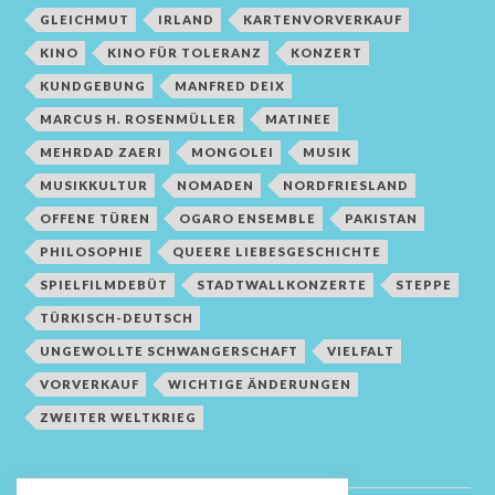
GLEICHMUT
IRLAND
KARTENVORVERKAUF
KINO
KINO FÜR TOLERANZ
KONZERT
KUNDGEBUNG
MANFRED DEIX
MARCUS H. ROSENMÜLLER
MATINEE
MEHRDAD ZAERI
MONGOLEI
MUSIK
MUSIKKULTUR
NOMADEN
NORDFRIESLAND
OFFENE TÜREN
OGARO ENSEMBLE
PAKISTAN
PHILOSOPHIE
QUEERE LIEBESGESCHICHTE
SPIELFILMDEBÜT
STADTWALLKONZERTE
STEPPE
TÜRKISCH-DEUTSCH
UNGEWOLLTE SCHWANGERSCHAFT
VIELFALT
VORVERKAUF
WICHTIGE ÄNDERUNGEN
ZWEITER WELTKRIEG