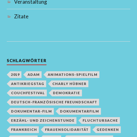
Veranstaltung
Zitate
SCHLAGWÖRTER
2019
ADAM
ANIMATIONS-SPIELFILM
ANTIKRIEGSTAG
CHARLY HÜBNER
COUCHFESTIVAL
DEMOKRATIE
DEUTSCH-FRANZÖSISCHE FREUNDSCHAFT
DOKUMENTAR-FILM
DOKUMENTARFILM
ERZÄHL- UND ZEICHENSTUNDE
FLUCHTURSACHE
FRANKREICH
FRAUENSOLIDARITÄT
GEDENKEN