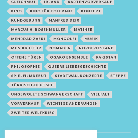
GLEICHMUT
IRLAND
KARTENVORVERKAUF
KINO
KINO FÜR TOLERANZ
KONZERT
KUNDGEBUNG
MANFRED DEIX
MARCUS H. ROSENMÜLLER
MATINEE
MEHRDAD ZAERI
MONGOLEI
MUSIK
MUSIKKULTUR
NOMADEN
NORDFRIESLAND
OFFENE TÜREN
OGARO ENSEMBLE
PAKISTAN
PHILOSOPHIE
QUEERE LIEBESGESCHICHTE
SPIELFILMDEBÜT
STADTWALLKONZERTE
STEPPE
TÜRKISCH-DEUTSCH
UNGEWOLLTE SCHWANGERSCHAFT
VIELFALT
VORVERKAUF
WICHTIGE ÄNDERUNGEN
ZWEITER WELTKRIEG