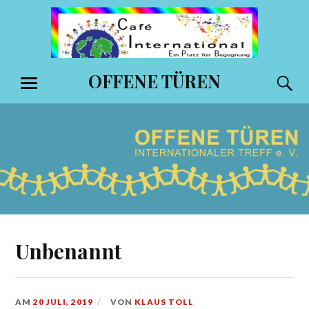
Zum
Inhalt
springen
OFFENE TÜREN
S
MENÜ
Unbenannt
AM
20 JULI, 2019
VON
KLAUS TOLL