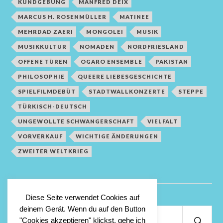
KUNDGEBUNG
MANFRED DEIX
MARCUS H. ROSENMÜLLER
MATINEE
MEHRDAD ZAERI
MONGOLEI
MUSIK
MUSIKKULTUR
NOMADEN
NORDFRIESLAND
OFFENE TÜREN
OGARO ENSEMBLE
PAKISTAN
PHILOSOPHIE
QUEERE LIEBESGESCHICHTE
SPIELFILMDEBÜT
STADTWALLKONZERTE
STEPPE
TÜRKISCH-DEUTSCH
UNGEWOLLTE SCHWANGERSCHAFT
VIELFALT
VORVERKAUF
WICHTIGE ÄNDERUNGEN
ZWEITER WELTKRIEG
Diese Seite verwendet Cookies auf
deinem Gerät. Wenn du auf den Button
Suchen
"Cookies akzeptieren" klickst, gehe ich
nach: