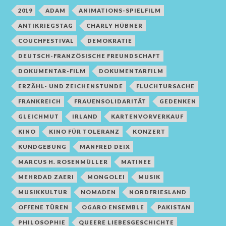
2019
ADAM
ANIMATIONS-SPIELFILM
ANTIKRIEGSTAG
CHARLY HÜBNER
COUCHFESTIVAL
DEMOKRATIE
DEUTSCH-FRANZÖSISCHE FREUNDSCHAFT
DOKUMENTAR-FILM
DOKUMENTARFILM
ERZÄHL- UND ZEICHENSTUNDE
FLUCHTURSACHE
FRANKREICH
FRAUENSOLIDARITÄT
GEDENKEN
GLEICHMUT
IRLAND
KARTENVORVERKAUF
KINO
KINO FÜR TOLERANZ
KONZERT
KUNDGEBUNG
MANFRED DEIX
MARCUS H. ROSENMÜLLER
MATINEE
MEHRDAD ZAERI
MONGOLEI
MUSIK
MUSIKKULTUR
NOMADEN
NORDFRIESLAND
OFFENE TÜREN
OGARO ENSEMBLE
PAKISTAN
PHILOSOPHIE
QUEERE LIEBESGESCHICHTE