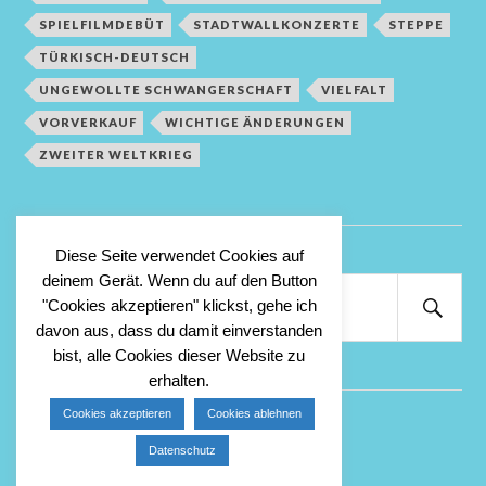
SPIELFILMDEBÜT
STADTWALLKONZERTE
STEPPE
TÜRKISCH-DEUTSCH
UNGEWOLLTE SCHWANGERSCHAFT
VIELFALT
VORVERKAUF
WICHTIGE ÄNDERUNGEN
ZWEITER WELTKRIEG
Diese Seite verwendet Cookies auf
deinem Gerät. Wenn du auf den Button
Suchen
"Cookies akzeptieren" klickst, gehe ich
nach:
Suc
davon aus, dass du damit einverstanden
bist, alle Cookies dieser Website zu
erhalten.
Cookies akzeptieren
Cookies ablehnen
Anmelden
Datenschutz