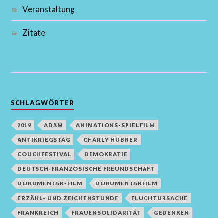
Veranstaltung
Zitate
SCHLAGWÖRTER
2019
ADAM
ANIMATIONS-SPIELFILM
ANTIKRIEGSTAG
CHARLY HÜBNER
COUCHFESTIVAL
DEMOKRATIE
DEUTSCH-FRANZÖSISCHE FREUNDSCHAFT
DOKUMENTAR-FILM
DOKUMENTARFILM
ERZÄHL- UND ZEICHENSTUNDE
FLUCHTURSACHE
FRANKREICH
FRAUENSOLIDARITÄT
GEDENKEN