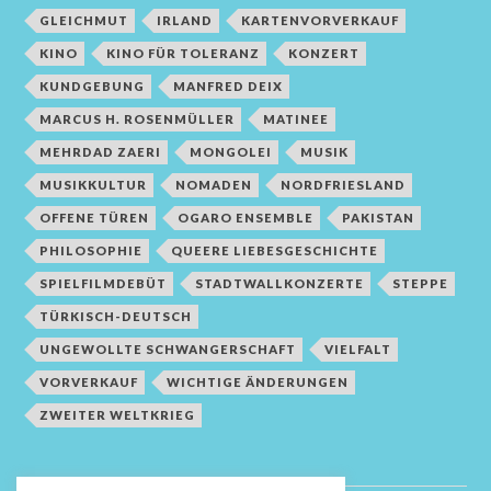
GLEICHMUT
IRLAND
KARTENVORVERKAUF
KINO
KINO FÜR TOLERANZ
KONZERT
KUNDGEBUNG
MANFRED DEIX
MARCUS H. ROSENMÜLLER
MATINEE
MEHRDAD ZAERI
MONGOLEI
MUSIK
MUSIKKULTUR
NOMADEN
NORDFRIESLAND
OFFENE TÜREN
OGARO ENSEMBLE
PAKISTAN
PHILOSOPHIE
QUEERE LIEBESGESCHICHTE
SPIELFILMDEBÜT
STADTWALLKONZERTE
STEPPE
TÜRKISCH-DEUTSCH
UNGEWOLLTE SCHWANGERSCHAFT
VIELFALT
VORVERKAUF
WICHTIGE ÄNDERUNGEN
ZWEITER WELTKRIEG